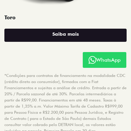
Toro
Saiba mais
WhatsApp
*Condições para contratos de financiamento na modalidade CDC
(crédito direto ao consumidor), firmados com a Fiat
Financiamentos e sujeitas a análise de crédito. Entrada a partir de
20% / Parcela sazonal de até 30%. Parcelas intermediários a
partir de R$99,00. Financiamentos em até 48 meses. Taxas à
partir de 1,35% a.m. Valor Máximo Tarifa de Cadastro R$999,00
para Pessoa Física e R$2.200,00 para Pessoa Jurídica, e Registro
de Contrato ( para o Estado de São Paulo) demais Estados
consultar valor cobrado pelo DETRAN local, os valores estão
incluídos na parcela. Primeira Parcela em 30 dias.