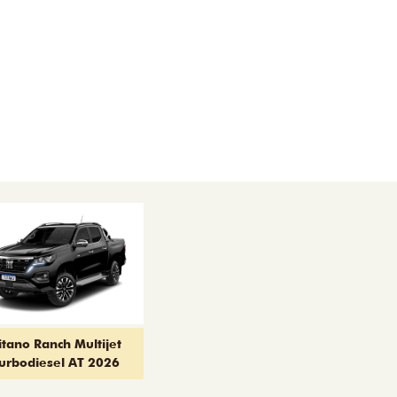
itano Ranch Multijet
urbodiesel AT 2026