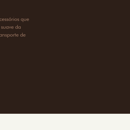
OAD
ualquer desafio. O Pack off-road combina
é 3,5 toneladas, alargadores de para-
ecendo mais capacidade de reboque,
oceria e um visual ainda mais imponente
rreno com confiança.
ia