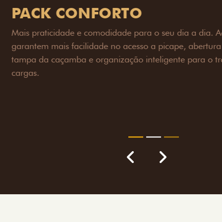
PACK OFF-R
Prepare sua picape para q
engate de reboque para at
lamas e overbumper, ofer
proteção extra para a carr
para enfrentar qualquer te
Próximo
Previous
Next
Pack tecnolog