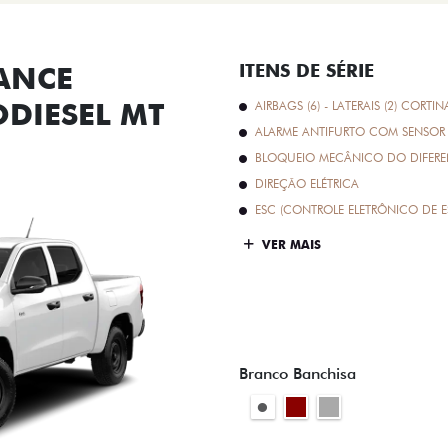
ANCE
ITENS DE SÉRIE
ODIESEL MT
AIRBAGS (6) - LATERAIS (2) CORTIN
ALARME ANTIFURTO COM SENSOR 
BLOQUEIO MECÂNICO DO DIFEREN
DIREÇÃO ELÉTRICA
ESC (CONTROLE ELETRÔNICO DE E
VER MAIS
Branco Banchisa