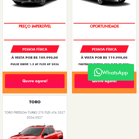
O SUV AUTOMÁTICO MAIS
BARATO DO BRASIL
OPORTUNIDADE
PREÇO IMPERDÍVEL
PESSOA FÍSICA
PESSOA FÍSICA
À VISTA POR R$ 109.990,00
À VISTA POR R$ 119.990,00
PULSE DRIVE 1.3 AT FLEX 4P 2026
FASTBACK TURBO 200 FLEX AT 2026
WhatsApp
Quero agora!
Quero agora!
TORO
TORO FREEDOM TURBO 270 FLEX AT6 2027
2026/2027