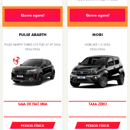
Quero agora!
Quero agora!
PULSE ABARTH
MOBI
PULSE ABARTH TURBO 270 FLEX AT 4P 2026
MOBI LIKE 1.0 2026
2026/2026
2026/2026
PREÇO IMPERDÍVEL
SAIA DE FIAT 0KM
TAXA ZERO
OPORTUNIDADE
PESSOA FÍSICA
PESSOA FÍSICA