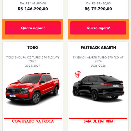
De: R$ 162.490,00
De: R$ 85.490,00
R$ 146.290,00
R$ 72.790,00
Quero agora!
Quero agora!
TORO
FASTBACK ABARTH
TORO ENDURANCE TURBO 270 FLEX AT6
FASTBACK ABARTH TURBO 270 FLEX AT
2027
2026
2026/2027
2026/2026
OPORTUNIDADE
COM USADO NA TROCA
SAIA DE FIAT 0KM