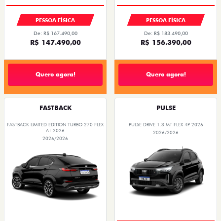
PREÇO IMPERDÍVEL
PESSOA FÍSICA
PESSOA FÍSICA
De: R$ 167.490,00
De: R$ 183.490,00
R$ 147.490,00
R$ 156.390,00
Quero agora!
Quero agora!
FASTBACK
PULSE
FASTBACK LIMITED EDITION TURBO 270 FLEX
PULSE DRIVE 1.3 MT FLEX 4P 2026
AT 2026
2026/2026
2026/2026
OPORTUNIDADE
COM USADO NA TROCA