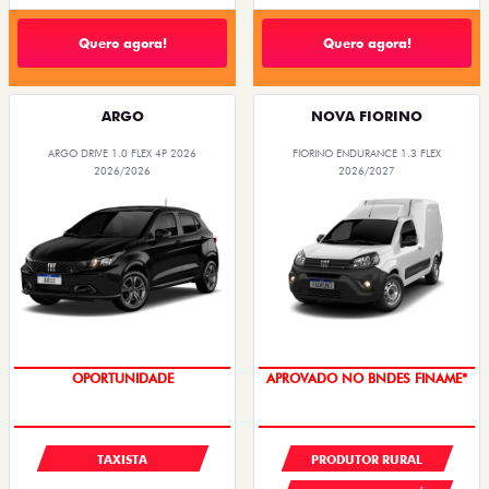
Quero agora!
Quero agora!
ARGO
NOVA FIORINO
ARGO DRIVE 1.0 FLEX 4P 2026
FIORINO ENDURANCE 1.3 FLEX
2026/2026
2026/2027
OPORTUNIDADE
APROVADO NO BNDES FINAME*
TAXISTA
PRODUTOR RURAL