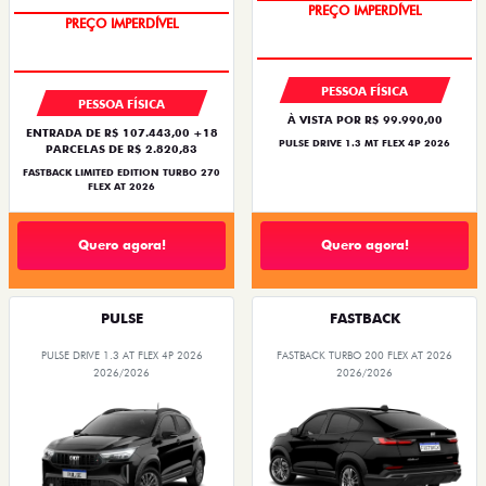
PREÇO IMPERDÍVEL
PREÇO IMPERDÍVEL
PESSOA FÍSICA
PESSOA FÍSICA
À VISTA POR R$ 99.990,00
ENTRADA DE R$ 107.443,00 +18
PULSE DRIVE 1.3 MT FLEX 4P 2026
PARCELAS DE R$ 2.820,83
FASTBACK LIMITED EDITION TURBO 270
FLEX AT 2026
Quero agora!
Quero agora!
PULSE
FASTBACK
PULSE DRIVE 1.3 AT FLEX 4P 2026
FASTBACK TURBO 200 FLEX AT 2026
2026/2026
2026/2026