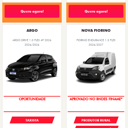
Quero agora!
Quero agora!
ARGO
NOVA FIORINO
ARGO DRIVE 1.0 FLEX 4P 2026
FIORINO ENDURANCE 1.3 FLEX
2026/2026
2026/2027
OPORTUNIDADE
APROVADO NO BNDES FINAME*
TAXISTA
PRODUTOR RURAL