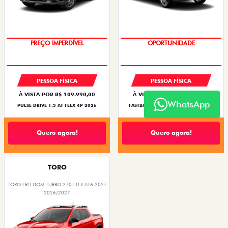
O SUV AUTOMÁTICO MAIS
OPORTUNIDADE
BARATO DO BRASIL
PESSOA FÍSICA
PESSOA FÍSICA
À VISTA POR R$ 109.990,00
À VISTA POR R$ 119.990,00
WhatsApp
PULSE DRIVE 1.3 AT FLEX 4P 2026
FASTBACK TURBO 200 FLEX AT 2026
Quero agora!
Quero agora!
TORO
TORO FREEDOM TURBO 270 FLEX AT6 2027
2026/2027