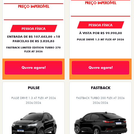
OPORTUNIDADE
COM USADO NA TROCA
PESSOA FÍSICA
PESSOA FÍSICA
À VISTA POR R$ 99.990,00
ENTRADA DE R$ 107.443,00 +18
PULSE DRIVE 1.3 MT FLEX 4P 2026
PARCELAS DE R$ 2.820,83
FASTBACK LIMITED EDITION TURBO 270
FLEX AT 2026
Quero agora!
Quero agora!
PULSE
FASTBACK
PULSE DRIVE 1.3 AT FLEX 4P 2026
FASTBACK TURBO 200 FLEX AT 2026
2026/2026
2026/2026