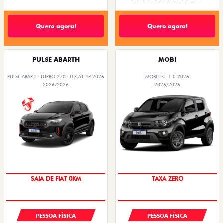
Quero agora!
Quero agora!
PULSE ABARTH
MOBI
PULSE ABARTH TURBO 270 FLEX AT 4P 2026
MOBI LIKE 1.0 2026
2026/2026
2026/2026
OPORTUNIDADE
PREÇO IMPERDÍVEL
PESSOA FÍSICA
PESSOA FÍSICA