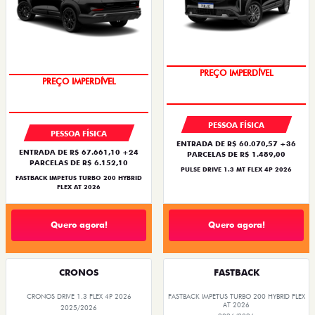
OPORTUNIDADE
OPORTUNIDADE
PESSOA FÍSICA
PESSOA FÍSICA
ENTRADA DE R$ 60.070,57 +36
ENTRADA DE R$ 67.661,10 +24
PARCELAS DE R$ 1.489,00
PARCELAS DE R$ 6.152,10
PULSE DRIVE 1.3 MT FLEX 4P 2026
FASTBACK IMPETUS TURBO 200 HYBRID
FLEX AT 2026
Quero agora!
Quero agora!
CRONOS
FASTBACK
CRONOS DRIVE 1.3 FLEX 4P 2026
FASTBACK IMPETUS TURBO 200 HYBRID FLEX
AT 2026
2025/2026