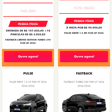
PREÇO IMPERDÍVEL
PREÇO IMPERDÍVEL
PESSOA FÍSICA
PESSOA FÍSICA
À VISTA POR R$ 99.990,00
ENTRADA DE R$ 107.443,00 +18
PULSE DRIVE 1.3 MT FLEX 4P 2026
PARCELAS DE R$ 2.820,83
FASTBACK LIMITED EDITION TURBO 270
FLEX AT 2026
Quero agora!
Quero agora!
PULSE
FASTBACK
PULSE DRIVE 1.3 AT FLEX 4P 2026
FASTBACK TURBO 200 FLEX AT 2026
2026/2026
2026/2026