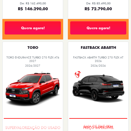
De: R$ 162.490,00
De: R$ 85.490,00
R$ 146.290,00
R$ 72.790,00
Quero agora!
Quero agora!
TORO
FASTBACK ABARTH
TORO ENDURANCE TURBO 270 FLEX AT6
FASTBACK ABARTH TURBO 270 FLEX AT
2027
2026
2026/2027
2026/2026
COM USADO NA TROCA
SAIA DE FIAT 0KM