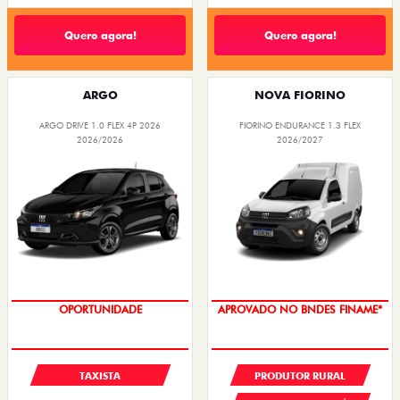
Quero agora!
Quero agora!
ARGO
NOVA FIORINO
ARGO DRIVE 1.0 FLEX 4P 2026
FIORINO ENDURANCE 1.3 FLEX
2026/2026
2026/2027
OPORTUNIDADE
APROVADO NO BNDES FINAME*
TAXISTA
PRODUTOR RURAL