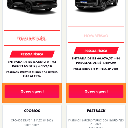
PREÇO IMPERDÍVEL
PREÇO IMPERDÍVEL
PESSOA FÍSICA
PESSOA FÍSICA
ENTRADA DE R$ 60.070,57 +36
ENTRADA DE R$ 67.661,10 +24
PARCELAS DE R$ 1.489,00
PARCELAS DE R$ 6.152,10
PULSE DRIVE 1.3 MT FLEX 4P 2026
FASTBACK IMPETUS TURBO 200 HYBRID
FLEX AT 2026
Quero agora!
Quero agora!
CRONOS
FASTBACK
CRONOS DRIVE 1.3 FLEX 4P 2026
FASTBACK IMPETUS TURBO 200 HYBRID FLEX
AT 2026
2025/2026