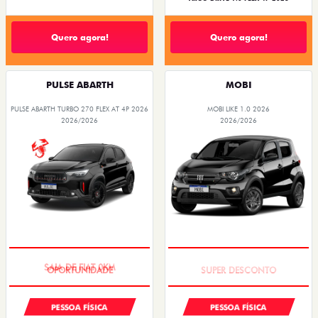
Quero agora!
Quero agora!
PULSE ABARTH
MOBI
PULSE ABARTH TURBO 270 FLEX AT 4P 2026
MOBI LIKE 1.0 2026
2026/2026
2026/2026
SAIA DE FIAT 0KM
TAXA ZERO
PESSOA FÍSICA
PESSOA FÍSICA