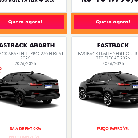
RGO DRIVE 1.0 FLEX 4P 2026
Quero agora!
Quero agora!
ASTBACK ABARTH
FASTBACK
ACK ABARTH TURBO 270 FLEX AT
FASTBACK LIMITED EDITION 
2026
270 FLEX AT 2026
2026/2026
2026/2026
PREÇO IMPERDÍVEL
COM USADO NA TROCA