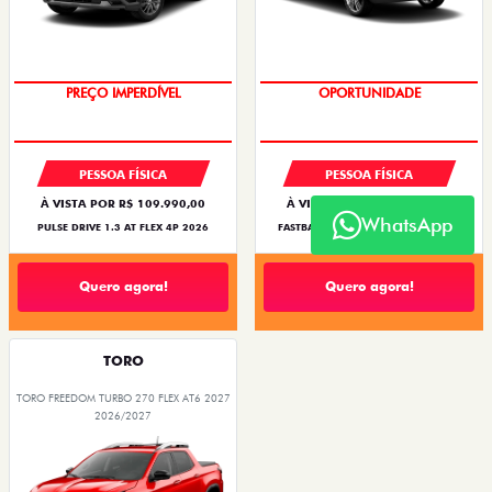
O SUV AUTOMÁTICO MAIS
OPORTUNIDADE
BARATO DO BRASIL
PESSOA FÍSICA
PESSOA FÍSICA
À VISTA POR R$ 109.990,00
À VISTA POR R$ 119.990,00
WhatsApp
PULSE DRIVE 1.3 AT FLEX 4P 2026
FASTBACK TURBO 200 FLEX AT 2026
Quero agora!
Quero agora!
TORO
TORO FREEDOM TURBO 270 FLEX AT6 2027
2026/2027