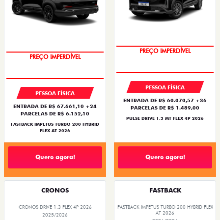
OPORTUNIDADE
OPORTUNIDADE
PESSOA FÍSICA
PESSOA FÍSICA
ENTRADA DE R$ 60.070,57 +36
ENTRADA DE R$ 67.661,10 +24
PARCELAS DE R$ 1.489,00
PARCELAS DE R$ 6.152,10
PULSE DRIVE 1.3 MT FLEX 4P 2026
FASTBACK IMPETUS TURBO 200 HYBRID
FLEX AT 2026
Quero agora!
Quero agora!
CRONOS
FASTBACK
CRONOS DRIVE 1.3 FLEX 4P 2026
FASTBACK IMPETUS TURBO 200 HYBRID FLEX
AT 2026
2025/2026