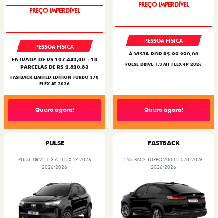
OPORTUNIDADE
COM USADO NA TROCA
PESSOA FÍSICA
PESSOA FÍSICA
À VISTA POR R$ 99.990,00
ENTRADA DE R$ 107.443,00 +18
PULSE DRIVE 1.3 MT FLEX 4P 2026
PARCELAS DE R$ 2.820,83
FASTBACK LIMITED EDITION TURBO 270
FLEX AT 2026
Quero agora!
Quero agora!
PULSE
FASTBACK
PULSE DRIVE 1.3 AT FLEX 4P 2026
FASTBACK TURBO 200 FLEX AT 2026
2026/2026
2026/2026