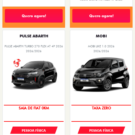
Quero agora!
Quero agora!
PULSE ABARTH
MOBI
PULSE ABARTH TURBO 270 FLEX AT 4P 2026
MOBI LIKE 1.0 2026
2026/2026
2026/2026
OPORTUNIDADE
PREÇO IMPERDÍVEL
PESSOA FÍSICA
PESSOA FÍSICA