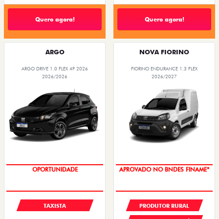
Quero agora!
Quero agora!
ARGO
NOVA FIORINO
ARGO DRIVE 1.0 FLEX 4P 2026
FIORINO ENDURANCE 1.3 FLEX
2026/2026
2026/2027
OPORTUNIDADE
APROVADO NO BNDES FINAME*
TAXISTA
PRODUTOR RURAL