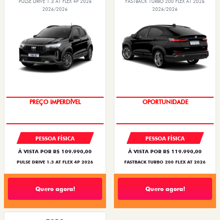
PULSE DRIVE 1.3 AT FLEX 4P 2026
FASTBACK TURBO 200 FLEX AT 2026
2026/2026
2026/2026
O SUV AUTOMÁTICO MAIS
BARATO DO BRASIL
OPORTUNIDADE
PREÇO IMPERDÍVEL
PESSOA FÍSICA
PESSOA FÍSICA
À VISTA POR R$ 109.990,00
À VISTA POR R$ 119.990,00
PULSE DRIVE 1.3 AT FLEX 4P 2026
FASTBACK TURBO 200 FLEX AT 2026
Quero agora!
Quero agora!