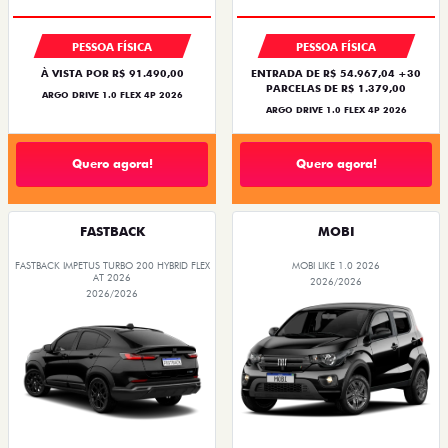
PESSOA FÍSICA
PESSOA FÍSICA
À VISTA POR R$ 91.490,00
ENTRADA DE R$ 54.967,04 +30
PARCELAS DE R$ 1.379,00
ARGO DRIVE 1.0 FLEX 4P 2026
ARGO DRIVE 1.0 FLEX 4P 2026
Quero agora!
Quero agora!
FASTBACK
MOBI
FASTBACK IMPETUS TURBO 200 HYBRID FLEX
MOBI LIKE 1.0 2026
AT 2026
2026/2026
2026/2026
PREÇO IMPERDÍVEL