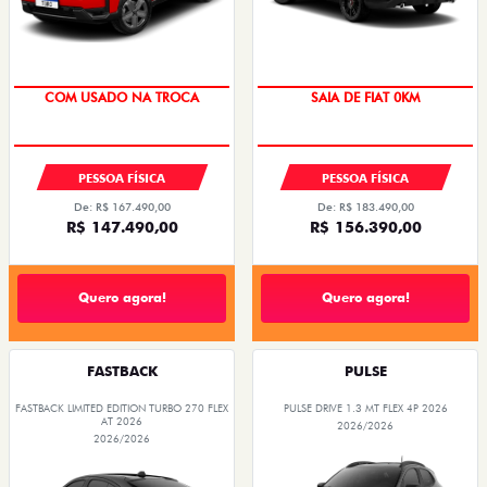
OPORTUNIDADE
COM USADO NA TROCA
SAIA DE FIAT 0KM
PREÇO IMPERDÍVEL
PESSOA FÍSICA
PESSOA FÍSICA
De: R$ 167.490,00
De: R$ 183.490,00
R$ 147.490,00
R$ 156.390,00
Quero agora!
Quero agora!
FASTBACK
PULSE
FASTBACK LIMITED EDITION TURBO 270 FLEX
PULSE DRIVE 1.3 MT FLEX 4P 2026
AT 2026
2026/2026
2026/2026