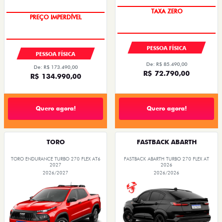
TAXA ZERO
PREÇO IMPERDÍVEL
OPORTUNIDADE
PESSOA FÍSICA
PESSOA FÍSICA
De: R$ 85.490,00
De: R$ 173.490,00
R$ 72.790,00
R$ 134.990,00
Quero agora!
Quero agora!
TORO
FASTBACK ABARTH
TORO ENDURANCE TURBO 270 FLEX AT6
FASTBACK ABARTH TURBO 270 FLEX AT
2027
2026
2026/2027
2026/2026