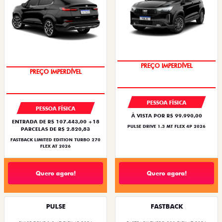
OPORTUNIDADE
COM USADO NA TROCA
PREÇO IMPERDÍVEL
PREÇO IMPERDÍVEL
PESSOA FÍSICA
PESSOA FÍSICA
À VISTA POR R$ 99.990,00
ENTRADA DE R$ 107.443,00 +18
PULSE DRIVE 1.3 MT FLEX 4P 2026
PARCELAS DE R$ 2.820,83
FASTBACK LIMITED EDITION TURBO 270
FLEX AT 2026
Quero agora!
Quero agora!
PULSE
FASTBACK