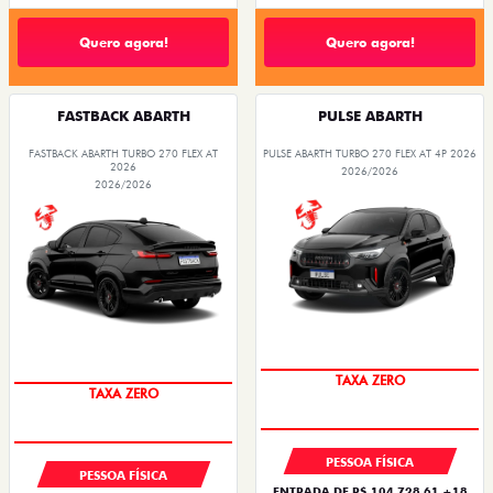
Quero agora!
Quero agora!
FASTBACK ABARTH
PULSE ABARTH
FASTBACK ABARTH TURBO 270 FLEX AT
PULSE ABARTH TURBO 270 FLEX AT 4P 2026
2026
2026/2026
2026/2026
SAIA DE FIAT 0KM
SAIA DE FIAT 0KM
TAXA ZERO
TAXA ZERO
PESSOA FÍSICA
PESSOA FÍSICA
ENTRADA DE R$ 104.728,61 +18