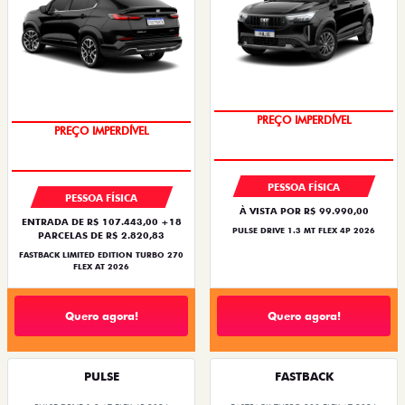
PREÇO IMPERDÍVEL
PREÇO IMPERDÍVEL
PESSOA FÍSICA
PESSOA FÍSICA
À VISTA POR R$ 99.990,00
ENTRADA DE R$ 107.443,00 +18
PULSE DRIVE 1.3 MT FLEX 4P 2026
PARCELAS DE R$ 2.820,83
FASTBACK LIMITED EDITION TURBO 270
FLEX AT 2026
Quero agora!
Quero agora!
PULSE
FASTBACK