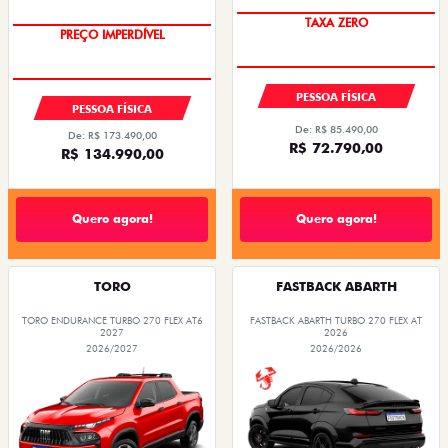
TAXA ZERO
PREÇO IMPERDÍVEL
PESSOA FÍSICA
PESSOA FÍSICA
De: R$ 85.490,00
De: R$ 173.490,00
R$ 72.790,00
R$ 134.990,00
Quero agora!
Quero agora!
TORO
FASTBACK ABARTH
TORO ENDURANCE TURBO 270 FLEX AT6
FASTBACK ABARTH TURBO 270 FLEX AT
2027
2026
2026/2027
2026/2026