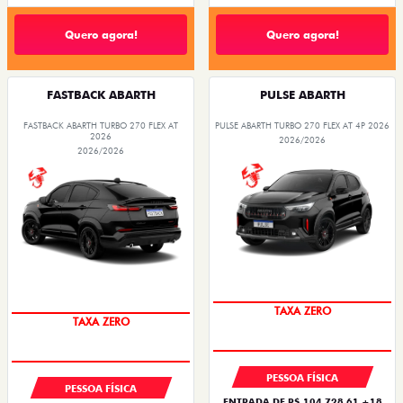
Quero agora!
Quero agora!
FASTBACK ABARTH
PULSE ABARTH
FASTBACK ABARTH TURBO 270 FLEX AT
PULSE ABARTH TURBO 270 FLEX AT 4P 2026
2026
2026/2026
2026/2026
TAXA ZERO
TAXA ZERO
PESSOA FÍSICA
PESSOA FÍSICA
ENTRADA DE R$ 104.728,61 +18