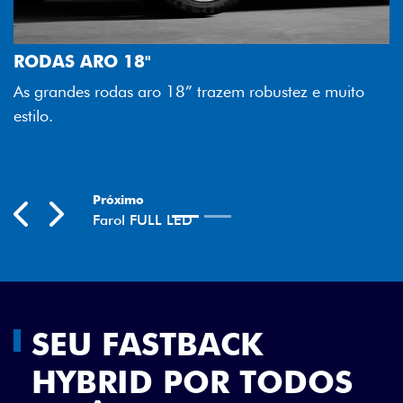
FAROL FULL LE
Tecnologia dos far
 18"
melhor luminosidad
as aro 18” trazem robustez e muito
economia para voc
Previous
Next
SEU FASTBACK
HYBRID POR TODOS