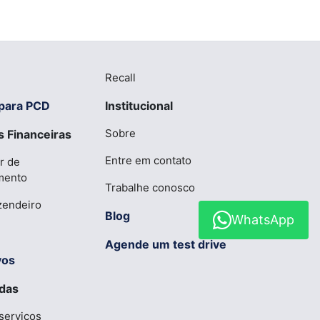
Recall
para PCD
Institucional
Sobre
 Financeiras
Entre em contato
r de
mento
Trabalhe conosco
zendeiro
Blog
WhatsApp
Agende um test drive
vos
das
serviços