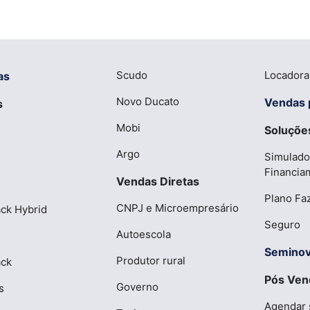
Scudo
Locadora
as
Novo Ducato
Vendas 
s
Mobi
Soluções
Argo
Simulado
Financia
Vendas Diretas
Plano Fa
CNPJ e Microempresário
ck Hybrid
Seguro
Autoescola
Semino
Produtor rural
ack
Pós Ven
Governo
s
Agendar 