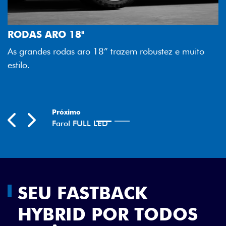
FAROL FULL 
Tecnologia dos f
O 18"
melhor luminosi
odas aro 18” trazem robustez e muito
economia para v
Previous
Next
SEU FASTBACK
HYBRID POR TODOS