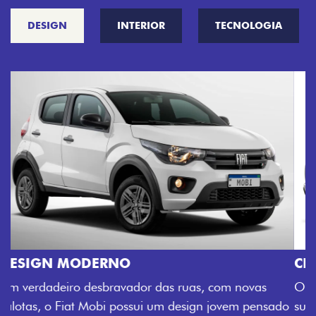
DESIGN
INTERIOR
TECNOLOGIA
CINCO OPÇÕES DE CORES
O Fiat Mobi tem sempre uma opção de cor que é a
sua cara. Escolha entre o Preto Vulcano, Vermelho