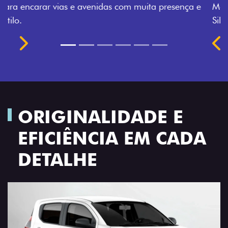
Montecarlo, Branco Banchisa, Prata Bari e Cinza
Silverstone.
Próximo
Previous
Next
Rodas de liga leve
ORIGINALIDADE E
EFICIÊNCIA EM CADA
DETALHE