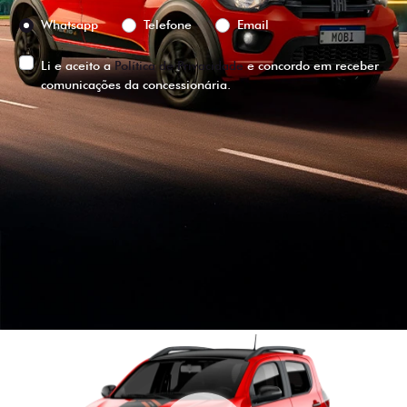
Preferência de contato:
Whatsapp
Telefone
Email
Li e aceito a
Política de Privacidade
e concordo em receber
comunicações da concessionária.
ENTRAR EM CONTATO
VISUALIZE O
VEÍCULO EM
360°