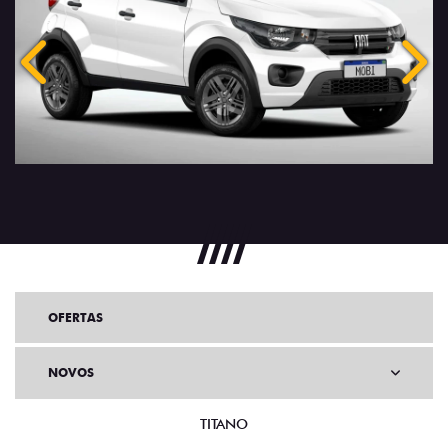
Anterior
Próx
OFERTAS
NOVOS
TITANO