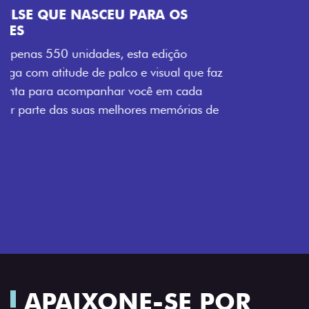
VISUAL COM ENERGIA LOLLABR
Se liga no que compõe a identidade exclusiva do
festival: série numerada, adesivo lateral LollaBR e a
soleira temática que reforçam a exclusividade,
enquanto os detalhes escurecidos, o teto bicolor e as
rodas de liga-leve aro 16” em preto brilhante
completam o visual com ainda mais estilo.
APAIXONE-SE POR