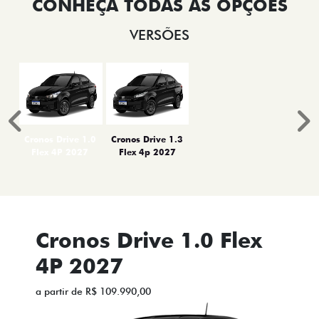
VERSÕES
Anterior
P
Cronos Drive 1.0
Cronos Drive 1.3
Flex 4P 2027
Flex 4p 2027
Cronos Drive 1.0 Flex
4P 2027
a partir de R$ 109.990,00