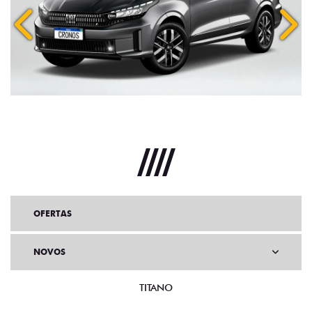
Anterior
Próx
OFERTAS
NOVOS
TITANO