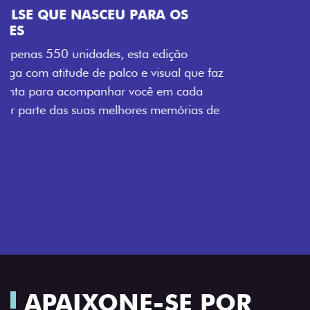
VISUAL COM ENERGIA LOLLABR
Se liga no que compõe a identidade exclusiva do
festival: série numerada, adesivo lateral LollaBR e a
soleira temática que reforçam a exclusividade,
enquanto os detalhes escurecidos, o teto bicolor e as
rodas de liga-leve aro 16” em preto brilhante
completam o visual com ainda mais estilo.
APAIXONE-SE POR