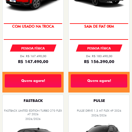
OPORTUNIDADE
COM USADO NA TROCA
SAIA DE FIAT 0KM
PREÇO IMPERDÍVEL
PESSOA FÍSICA
PESSOA FÍSICA
De: R$ 167.490,00
De: R$ 183.490,00
R$ 147.490,00
R$ 156.390,00
Quero agora!
Quero agora!
FASTBACK
PULSE
FASTBACK LIMITED EDITION TURBO 270 FLEX
PULSE DRIVE 1.3 MT FLEX 4P 2026
AT 2026
2026/2026
2026/2026