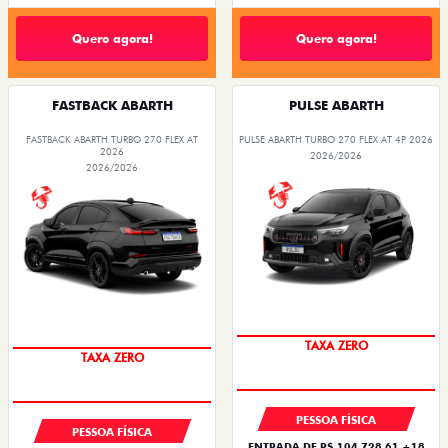
Quero agora!
Quero agora!
FASTBACK ABARTH
PULSE ABARTH
FASTBACK ABARTH TURBO 270 FLEX AT
PULSE ABARTH TURBO 270 FLEX AT 4P 2026
2026
2026/2026
2026/2026
SAIA DE FIAT 0KM
SAIA DE FIAT 0KM
TAXA ZERO
TAXA ZERO
PESSOA FÍSICA
PESSOA FÍSICA
ENTRADA DE R$ 104.728,61 +18