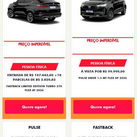
OPORTUNIDADE
COM USADO NA TROCA
PREÇO IMPERDÍVEL
PREÇO IMPERDÍVEL
PESSOA FÍSICA
PESSOA FÍSICA
À VISTA POR R$ 99.990,00
ENTRADA DE R$ 107.443,00 +18
PULSE DRIVE 1.3 MT FLEX 4P 2026
PARCELAS DE R$ 2.820,83
FASTBACK LIMITED EDITION TURBO 270
FLEX AT 2026
Quero agora!
Quero agora!
PULSE
FASTBACK