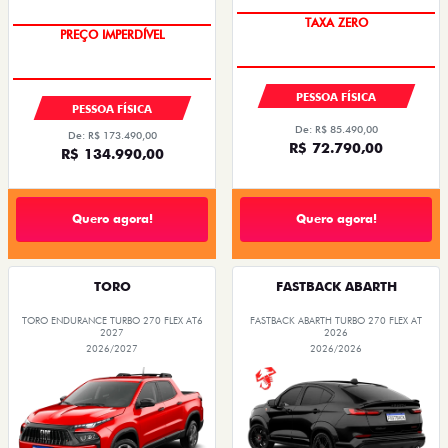
TAXA ZERO
PREÇO IMPERDÍVEL
OPORTUNIDADE
PESSOA FÍSICA
PESSOA FÍSICA
De: R$ 85.490,00
De: R$ 173.490,00
R$ 72.790,00
R$ 134.990,00
Quero agora!
Quero agora!
TORO
FASTBACK ABARTH
TORO ENDURANCE TURBO 270 FLEX AT6
FASTBACK ABARTH TURBO 270 FLEX AT
2027
2026
2026/2027
2026/2026