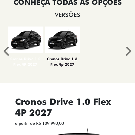
VERSÕES
Anterior
P
Cronos Drive 1.0
Cronos Drive 1.3
Flex 4P 2027
Flex 4p 2027
Cronos Drive 1.0 Flex
4P 2027
a partir de R$ 109.990,00