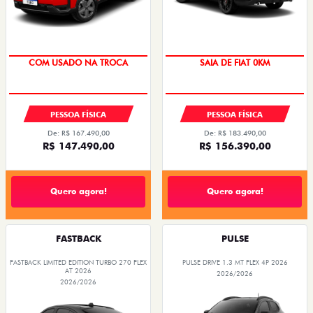
OPORTUNIDADE
COM USADO NA TROCA
SAIA DE FIAT 0KM
PREÇO IMPERDÍVEL
PESSOA FÍSICA
PESSOA FÍSICA
De: R$ 167.490,00
De: R$ 183.490,00
R$ 147.490,00
R$ 156.390,00
Quero agora!
Quero agora!
FASTBACK
PULSE
FASTBACK LIMITED EDITION TURBO 270 FLEX
PULSE DRIVE 1.3 MT FLEX 4P 2026
AT 2026
2026/2026
2026/2026