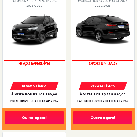
PULSE DRIVE 1.3 AT FLEX 4P 2026
FASTBACK TURBO 200 FLEX AT 2026
2026/2026
2026/2026
O SUV AUTOMÁTICO MAIS
BARATO DO BRASIL
OPORTUNIDADE
PREÇO IMPERDÍVEL
PESSOA FÍSICA
PESSOA FÍSICA
À VISTA POR R$ 109.990,00
À VISTA POR R$ 119.990,00
PULSE DRIVE 1.3 AT FLEX 4P 2026
FASTBACK TURBO 200 FLEX AT 2026
Quero agora!
Quero agora!