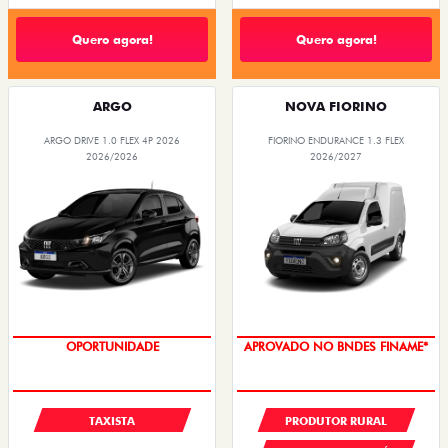
Quero agora!
Quero agora!
ARGO
NOVA FIORINO
ARGO DRIVE 1.0 FLEX 4P 2026
FIORINO ENDURANCE 1.3 FLEX
2026/2026
2026/2027
OPORTUNIDADE
APROVADO NO BNDES FINAME*
TAXISTA
PRODUTOR RURAL