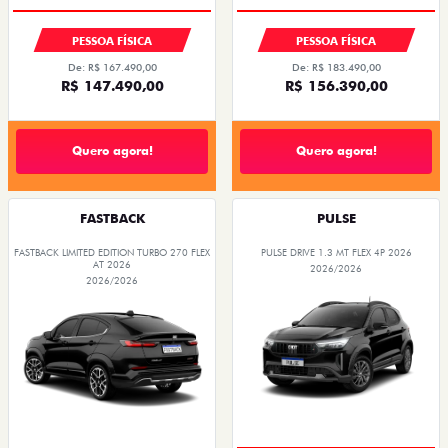
PESSOA FÍSICA
PESSOA FÍSICA
De: R$ 167.490,00
De: R$ 183.490,00
R$ 147.490,00
R$ 156.390,00
Quero agora!
Quero agora!
FASTBACK
PULSE
FASTBACK LIMITED EDITION TURBO 270 FLEX
PULSE DRIVE 1.3 MT FLEX 4P 2026
AT 2026
2026/2026
2026/2026
OPORTUNIDADE
COM USADO NA TROCA