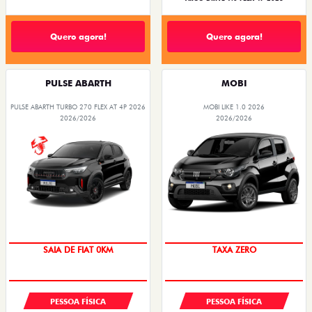
Quero agora!
Quero agora!
PULSE ABARTH
MOBI
PULSE ABARTH TURBO 270 FLEX AT 4P 2026
MOBI LIKE 1.0 2026
2026/2026
2026/2026
PREÇO IMPERDÍVEL
SAIA DE FIAT 0KM
TAXA ZERO
OPORTUNIDADE
PESSOA FÍSICA
PESSOA FÍSICA