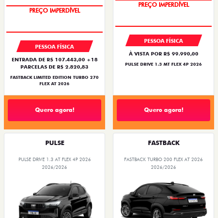
PREÇO IMPERDÍVEL
PREÇO IMPERDÍVEL
PESSOA FÍSICA
PESSOA FÍSICA
À VISTA POR R$ 99.990,00
ENTRADA DE R$ 107.443,00 +18
PULSE DRIVE 1.3 MT FLEX 4P 2026
PARCELAS DE R$ 2.820,83
FASTBACK LIMITED EDITION TURBO 270
FLEX AT 2026
Quero agora!
Quero agora!
PULSE
FASTBACK
PULSE DRIVE 1.3 AT FLEX 4P 2026
FASTBACK TURBO 200 FLEX AT 2026
2026/2026
2026/2026