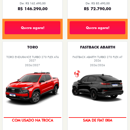
De: R$ 162.490,00
De: R$ 85.490,00
R$ 146.290,00
R$ 72.790,00
Quero agora!
Quero agora!
TORO
FASTBACK ABARTH
TORO ENDURANCE TURBO 270 FLEX AT6
FASTBACK ABARTH TURBO 270 FLEX AT
2027
2026
2026/2027
2026/2026
OPORTUNIDADE
COM USADO NA TROCA
SAIA DE FIAT 0KM
PREÇO IMPERDÍVEL