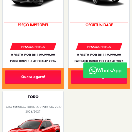
O SUV AUTOMÁTICO MAIS
BARATO DO BRASIL
OPORTUNIDADE
PREÇO IMPERDÍVEL
PESSOA FÍSICA
PESSOA FÍSICA
À VISTA POR R$ 109.990,00
À VISTA POR R$ 119.990,00
PULSE DRIVE 1.3 AT FLEX 4P 2026
FASTBACK TURBO 200 FLEX AT 2026
WhatsApp
Quero agora!
Quero agora!
TORO
TORO FREEDOM TURBO 270 FLEX AT6 2027
2026/2027