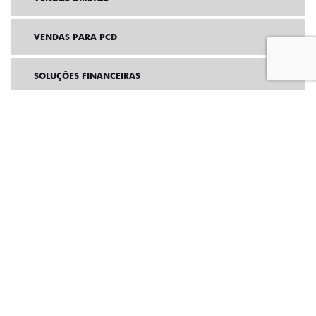
VENDAS PARA PCD
SOLUÇÕES FINANCEIRAS
SEMINOVOS
PÓS VENDAS
INSTITUCIONAL
BLOG
AGENDE UM TEST DRIVE