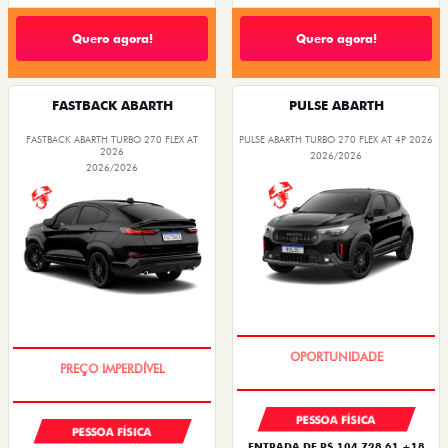
Quero agora!
Quero agora!
FASTBACK ABARTH
PULSE ABARTH
FASTBACK ABARTH TURBO 270 FLEX AT
PULSE ABARTH TURBO 270 FLEX AT 4P 2026
2026
2026/2026
2026/2026
TAXA ZERO
TAXA ZERO
PESSOA FÍSICA
PESSOA FÍSICA
ENTRADA DE R$ 104.728,61 +18