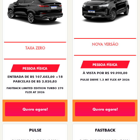
PREÇO IMPERDÍVEL
PREÇO IMPERDÍVEL
PESSOA FÍSICA
PESSOA FÍSICA
À VISTA POR R$ 99.990,00
ENTRADA DE R$ 107.443,00 +18
PULSE DRIVE 1.3 MT FLEX 4P 2026
PARCELAS DE R$ 2.820,83
FASTBACK LIMITED EDITION TURBO 270
FLEX AT 2026
Quero agora!
Quero agora!
PULSE
FASTBACK