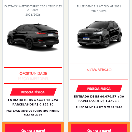
FASTBACK IMPETUS TURBO 200 HYBRID FLEX
PULSE DRIVE 1.3 MT FLEX 4P 2026
AT 2026
2026/2026
2026/2026
PREÇO IMPERDÍVEL
PREÇO IMPERDÍVEL
PESSOA FÍSICA
PESSOA FÍSICA
ENTRADA DE R$ 60.070,57 +36
ENTRADA DE R$ 67.661,10 +24
PARCELAS DE R$ 1.489,00
PARCELAS DE R$ 6.152,10
PULSE DRIVE 1.3 MT FLEX 4P 2026
FASTBACK IMPETUS TURBO 200 HYBRID
FLEX AT 2026
Quero agora!
Quero agora!