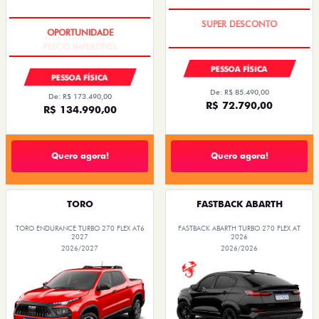
TAXA ZERO
PREÇO IMPERDÍVEL
PESSOA FÍSICA
PESSOA FÍSICA
De: R$ 85.490,00
De: R$ 173.490,00
R$ 72.790,00
R$ 134.990,00
Quero agora!
Quero agora!
TORO
FASTBACK ABARTH
TORO ENDURANCE TURBO 270 FLEX AT6
FASTBACK ABARTH TURBO 270 FLEX AT
2027
2026
2026/2027
2026/2026