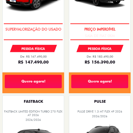
COM USADO NA TROCA
SAIA DE FIAT 0KM
PESSOA FÍSICA
PESSOA FÍSICA
De: R$ 167.490,00
De: R$ 183.490,00
R$ 147.490,00
R$ 156.390,00
Quero agora!
Quero agora!
FASTBACK
PULSE
FASTBACK LIMITED EDITION TURBO 270 FLEX
PULSE DRIVE 1.3 MT FLEX 4P 2026
AT 2026
2026/2026
2026/2026