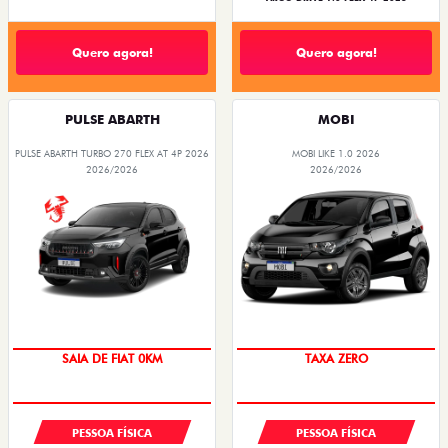
Quero agora!
Quero agora!
PULSE ABARTH
MOBI
PULSE ABARTH TURBO 270 FLEX AT 4P 2026
MOBI LIKE 1.0 2026
2026/2026
2026/2026
PREÇO IMPERDÍVEL
SAIA DE FIAT 0KM
TAXA ZERO
OPORTUNIDADE
PESSOA FÍSICA
PESSOA FÍSICA