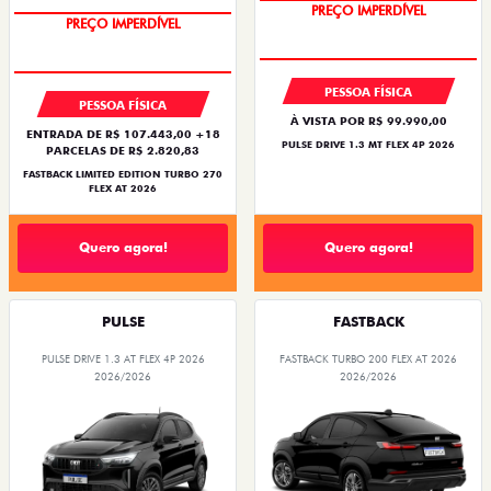
PREÇO IMPERDÍVEL
PREÇO IMPERDÍVEL
PESSOA FÍSICA
PESSOA FÍSICA
À VISTA POR R$ 99.990,00
ENTRADA DE R$ 107.443,00 +18
PULSE DRIVE 1.3 MT FLEX 4P 2026
PARCELAS DE R$ 2.820,83
FASTBACK LIMITED EDITION TURBO 270
FLEX AT 2026
Quero agora!
Quero agora!
PULSE
FASTBACK
PULSE DRIVE 1.3 AT FLEX 4P 2026
FASTBACK TURBO 200 FLEX AT 2026
2026/2026
2026/2026