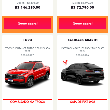
De: R$ 162.490,00
De: R$ 85.490,00
R$ 146.290,00
R$ 72.790,00
Quero agora!
Quero agora!
TORO
FASTBACK ABARTH
TORO ENDURANCE TURBO 270 FLEX AT6
FASTBACK ABARTH TURBO 270 FLEX AT
2027
2026
2026/2027
2026/2026
OPORTUNIDADE
COM USADO NA TROCA
SAIA DE FIAT 0KM