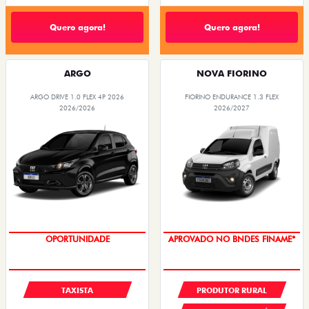
Quero agora!
Quero agora!
ARGO
NOVA FIORINO
ARGO DRIVE 1.0 FLEX 4P 2026
FIORINO ENDURANCE 1.3 FLEX
2026/2026
2026/2027
OPORTUNIDADE
APROVADO NO BNDES FINAME*
TAXISTA
PRODUTOR RURAL