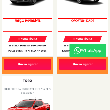
O SUV AUTOMÁTICO MAIS
BARATO DO BRASIL
OPORTUNIDADE
PREÇO IMPERDÍVEL
PESSOA FÍSICA
PESSOA FÍSICA
À VISTA POR R$ 109.990,00
À VISTA POR R$ 119.990,00
WhatsApp
PULSE DRIVE 1.3 AT FLEX 4P 2026
FASTBACK TURBO 200 FLEX AT 2026
Quero agora!
Quero agora!
TORO
TORO FREEDOM TURBO 270 FLEX AT6 2027
2026/2027