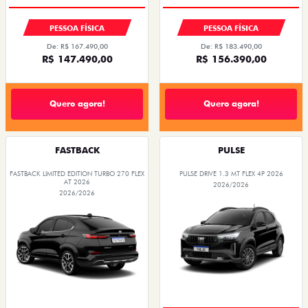
PREÇO IMPERDÍVEL
PESSOA FÍSICA
PESSOA FÍSICA
De: R$ 167.490,00
De: R$ 183.490,00
R$ 147.490,00
R$ 156.390,00
Quero agora!
Quero agora!
FASTBACK
PULSE
FASTBACK LIMITED EDITION TURBO 270 FLEX
PULSE DRIVE 1.3 MT FLEX 4P 2026
AT 2026
2026/2026
2026/2026
OPORTUNIDADE
COM USADO NA TROCA