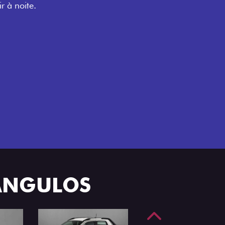
nfortável na Fiat Strada, que conta com
e 4 portas.
 ÂNGULOS
Anterior