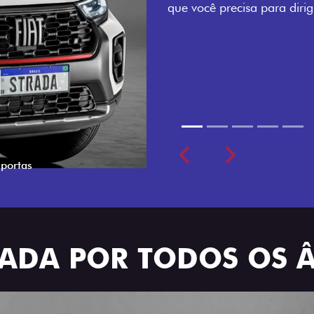
Todo mundo pode viajar co
cabine dupla de 5 lugares 
Previous
Next
TRADA POR TODOS OS