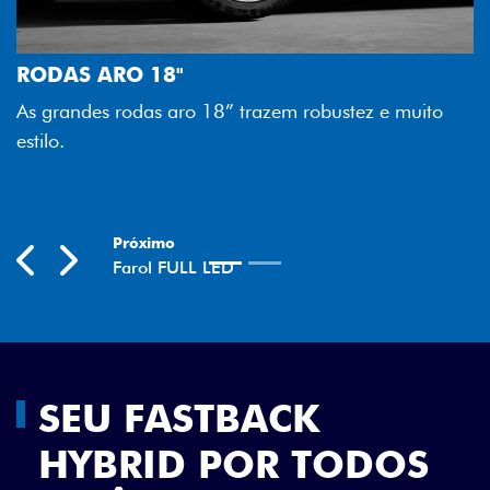
FAROL FULL LED
Tecnologia dos faróis totalmente
melhor luminosidade, maior durab
zem robustez e muito
economia para você.
Previous
Next
SEU FASTBACK
HYBRID POR TODOS