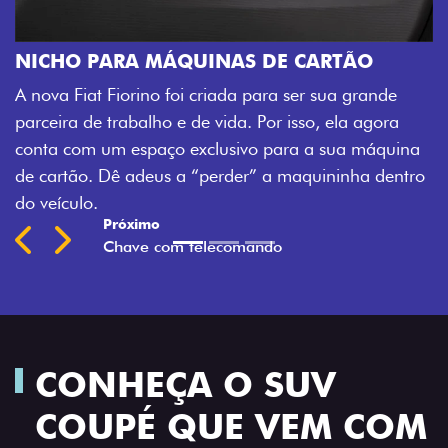
CHAVE COM TELECOMAND
Agora, a chave da sua nova Fiorin
S DE CARTÃO
veículo também à distância, e nã
 para ser sua grande
fechadura. São detalhes como ess
 Por isso, ela agora
mais fluidez para o seu dia de tra
vo para a sua máquina
Previous
Next
r” a maquininha dentro
CONHEÇA O SUV
COUPÉ QUE VEM COM