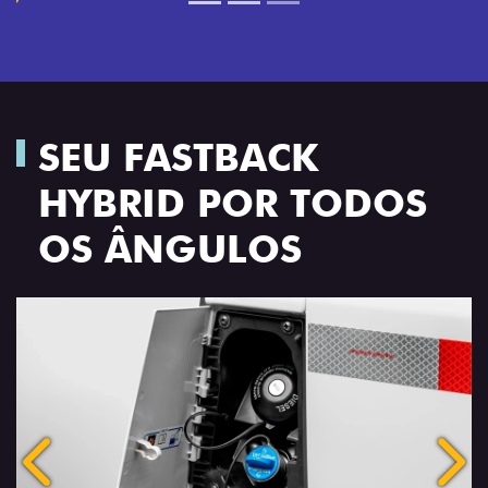
SEU FASTBACK
HYBRID POR TODOS
OS ÂNGULOS
Anterior
Próx