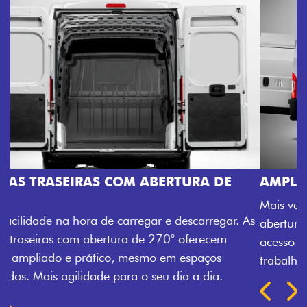
AMPLA ABERTURA DA PORTA LATERAL
Mais versatilidade para o seu carregamento. A ampla
. As
abertura da porta lateral do Novo Ducato facilita o
acesso à carga, otimizando tempo e tornando o
trabalho mais eficiente, onde quer que você esteja.
Previous
Next