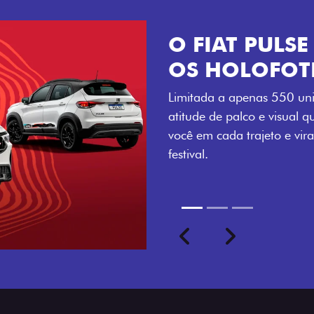
VISUAL COM 
Se liga no que compõe a ide
numerada, adesivo lateral 
a exclusividade, enquanto o
rodas de liga-leve aro 16”
com ainda mais estilo.
Previous
Next
seu ritmo