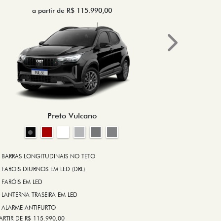
a partir de R$ 115.990,00
a 
Next
BRAKE-LIGHT
BARRAS LONG
RODA DE LIGA
Preto Vulcano
ALARME ANT
ASR (CONTRO
A PARTIR DE R$ 1
+ VER MAIS I
BARRAS LONGITUDINAIS NO TETO
FAROIS DIURNOS EM LED (DRL)
FARÓIS EM LED
FICHA TÉ
LANTERNA TRASEIRA EM LED
ALARME ANTIFURTO
ARTIR DE R$ 115.990,00