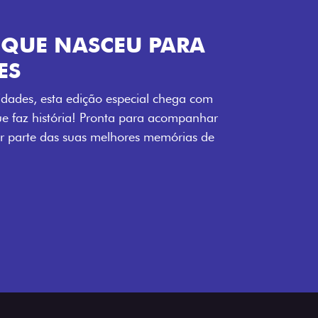
ENERGIA LOLLABR
ntidade exclusiva do festival: série
LollaBR e a soleira temática que reforçam
s detalhes escurecidos, o teto bicolor e as
 em preto brilhante completam o visual