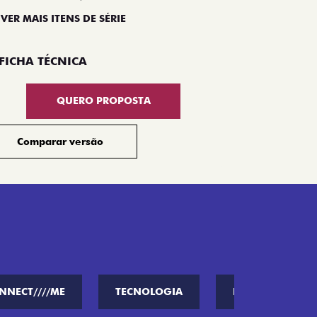
 VER MAIS ITENS DE SÉRIE
Compar
FICHA TÉCNICA
QUERO PROPOSTA
Comparar versão
NNECT////ME
TECNOLOGIA
PERFORMANCE